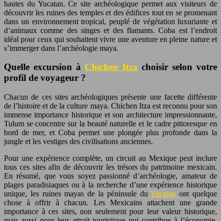
hautes du Yucatan. Ce site archéologique permet aux visiteurs de
découvrir les ruines des temples et des édifices tout en se promenant
dans un environnement tropical, peuplé de végétation luxuriante et
d’animaux comme des singes et des flamants. Coba est l’endroit
idéal pour ceux qui souhaitent vivre une aventure en pleine nature et
s’immerger dans l’archéologie maya.
Quelle excursion à
Chichen Itza
choisir selon votre
profil de voyageur ?
Chacun de ces sites archéologiques présente une facette différente
de l’histoire et de la culture maya. Chichen Itza est reconnu pour son
immense importance historique et son architecture impressionnante,
Tulum se concentre sur la beauté naturelle et le cadre pittoresque en
bord de mer, et Coba permet une plongée plus profonde dans la
jungle et les vestiges des civilisations anciennes.
Pour une expérience complète, un circuit au Mexique peut inclure
tous ces sites afin de découvrir les trésors du patrimoine mexicain.
En résumé, que vous soyez passionné d’archéologie, amateur de
plages paradisiaques ou à la recherche d’une expérience historique
unique, les ruines mayas de la péninsule du
Yucatan
ont quelque
chose à offrir à chacun. Les Mexicains attachent une grande
importance à ces sites, non seulement pour leur valeur historique,
mais aussi pour leur attrait touristique qui contribue à l’économie,