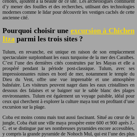
cenotes, ajoutent à la beauté de ce site. Les archéologues continuent
d’y mener des fouilles et des recherches, utilisant des technologies
modernes comme le lidar pour découvrir les vestiges cachés de cette
ancienne cité.
Pourquoi choisir une
excursion à Chichen
Itza
parmi les trois sites ?
Tulum, en revanche, est unique en raison de son emplacement
spectaculaire surplombant les eaux turquoise de la mer des Caraïbes.
C’est l’une des dernières cités construites par les Mayas et elle a
prospéré pendant la période post-classique. Tulum, avec ses
impressionnantes ruines en bord de mer, notamment le temple du
Dieu du Vent, offre une vue imprenable et une atmosphère
balnéaire. Les visiteurs peuvent nager dans les eaux cristallines en
dessous des falaises et se baigner sur le sable blanc des plages
environnantes. Tulum est également un voyage paisible, idéal pour
ceux qui cherchent à explorer la culture maya tout en profitant d’une
excursion sur la plage.
Coba est moins connu mais tout aussi fascinant. Situé au cœur de la
jungle, Coba était une ville maya prospère entre 600 et 900 après J.-
C. et se distingue par ses nombreuses pyramides encore accessibles,
y compris la grande pyramide de Nohoch Mul, qui est l’une des plus